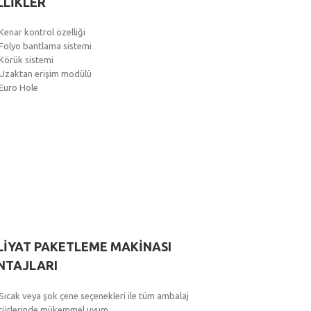
LLİKLER
Kenar kontrol özelliği
Folyo bantlama sistemi
Körük sistemi
Uzaktan erişim modülü
Euro Hole
LİYAT PAKETLEME MAKİNASI
NTAJLARI
Sıcak veya şok çene seçenekleri ile tüm ambalaj
türlerinde mükemmel uyum