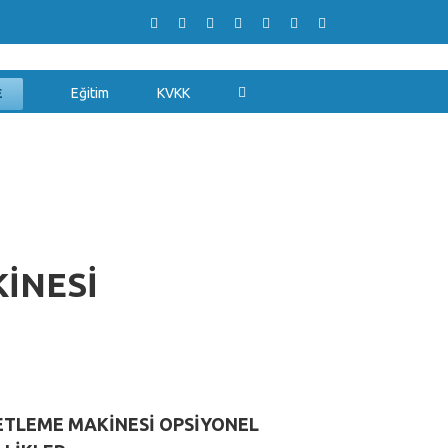
Eğitim
KVKK
E
İNESİ
ETLEME MAKİNESİ OPSİYONEL