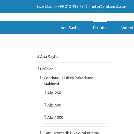
Bize Ulaşın> +90 212 485 7546
|
info@emkamak.com
Ana Sayfa
Ürünler
Videol
Ana Sayfa
Ürünler
Continuous Dikey Paketleme
Makinesi
Alp-250
Alp-600
Alp-1000
Tam Otomatik Dikey Paketleme