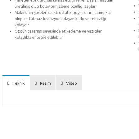
Paketlenecek ürünün temas ettiği yerler paslanmazdan
üretilmiş olup kolay temizleme özelliği sağlar
Makinenin şaseleri elektrostatik boya ile fırınlanmakta
olup kir tutmaz korozyona dayanıklıdır ve temizliği
kolaydır
Özgün tasarımı sayesinde etiketleme ve yazıcılar
kolaylıkla entegre edilebilir
Teknik
Resim
Video