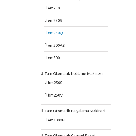
em250
em250S
em250Q
em300AS
em500
Tam Otomatik Kolileme Makinesi
bm250S
bm250V
Tam Otomatik Balyalama Makinesi
em1000H
Tam Otomatik Carusel Paket