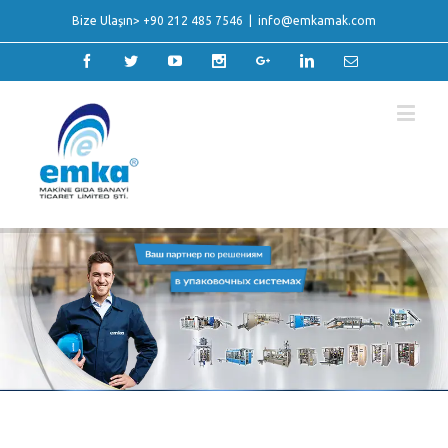
Bize Ulaşın> +90 212 485 7546
|
info@emkamak.com